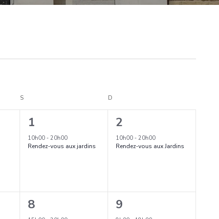
S
SAMEDI
D
DIMANCHE
1
1
1
2
é
é
10h00
-
20h00
10h00
-
20h00
Rendez-vous aux jardins
Rendez-vous aux Jardins
v
v
è
è
n
n
1
1
8
9
e
e