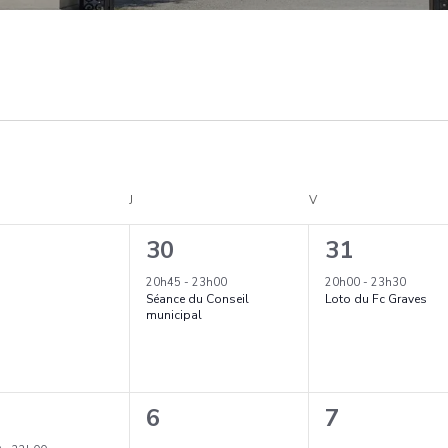
EDI
J
JEUDI
V
VENDREDI
1
1
30
31
ènement,
é
é
20h45
-
23h00
20h00
-
23h30
Séance du Conseil
Loto du Fc Graves
v
v
municipal
è
è
n
n
0
0
6
7
e
e