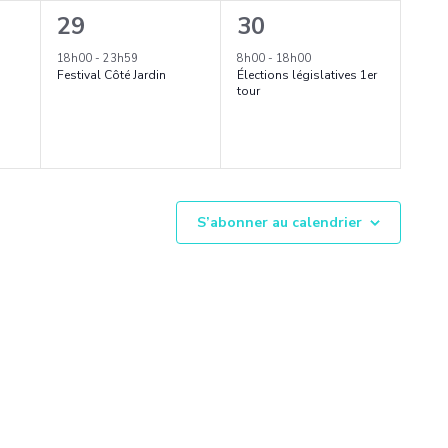
1
1
29
30
é
é
18h00
-
23h59
8h00
-
18h00
Festival Côté Jardin
Élections législatives 1er
v
v
tour
è
è
n
n
e
e
m
S’abonner au calendrier
m
e
e
n
n
t
t
,
,