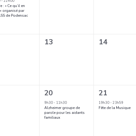
évènement,
évènement
m
m
0
-
22h00
e : « Ce qu’il en
e
e
» organisé par
ASS de Podensac
n
n
t
t
0
0
13
14
,
,
ènement,
évènement,
évènement
1
1
20
21
ènement,
é
é
9h30
-
11h30
19h30
-
23h59
Alzheimer groupe de
Fête de la Musique
v
v
parole pour les aidants
familiaux
è
è
n
n