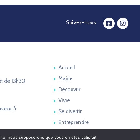
Suivez-nous
facebook
insta
Accueil
Mairie
et de 13h30
Découvrir
Vivre
ensac.fr
Se divertir
Entreprendre
 site, nous supposerons que vous en êtes satisfait.