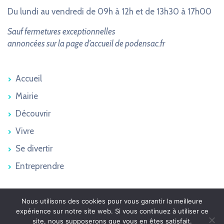
Du lundi au vendredi de 09h à 12h et de 13h30 à 17h00
Sauf fermetures exceptionnelles
annoncées sur la page d’accueil de podensac.fr
Accueil
Mairie
Découvrir
Vivre
Se divertir
Entreprendre
Nous utilisons des cookies pour vous garantir la meilleure
Podensac 2026 © - Tous droits réservés
expérience sur notre site web. Si vous continuez à utiliser ce
Plan du site
site, nous supposerons que vous en êtes satisfait.
Mentions légales