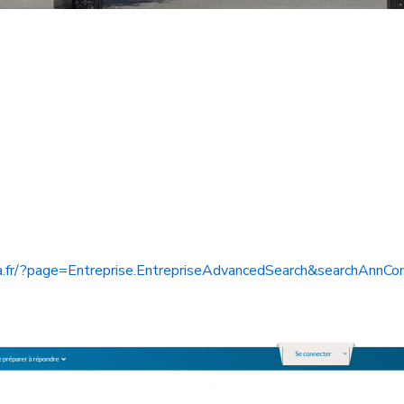
a.fr/?page=Entreprise.EntrepriseAdvancedSearch&searchAnnC