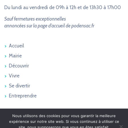
Du lundi au vendredi de 09h à 12h et de 13h30 à 17h00
Sauf fermetures exceptionnelles
annoncées sur la page d’accueil de podensac.fr
Accueil
Mairie
Découvrir
Vivre
Se divertir
Entreprendre
Nous utilisons des cookies pour vous garantir la meilleure
Podensac 2026 © - Tous droits réservés
expérience sur notre site web. Si vous continuez à utiliser ce
Plan du site
site, nous supposerons que vous en êtes satisfait.
Mentions légales