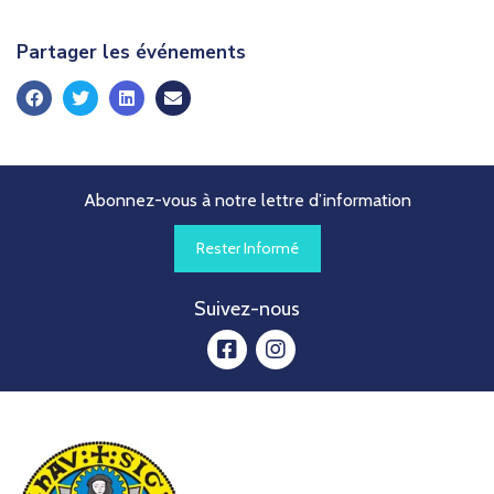
è
n
Partager les événements
e
m
e
n
Abonnez-vous à notre lettre d’information
t
s
Rester Informé
Suivez-nous
facebook
instagram