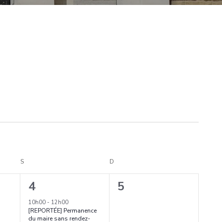
S
SAMEDI
D
DIMANCHE
1
0
4
5
,
é
évènement,
10h00
-
12h00
[REPORTÉE] Permanence
v
du maire sans rendez-