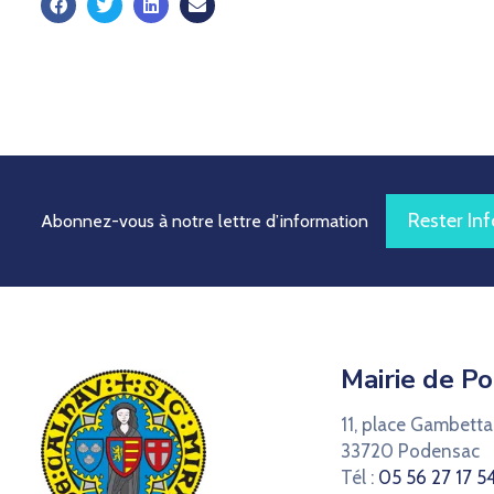
s
Rester In
Abonnez-vous à notre lettre d’information
Mairie de P
11, place Gambetta
33720 Podensac
Tél :
05 56 27 17 5