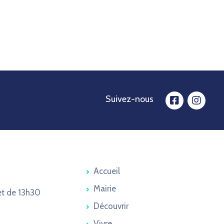
Suivez-nous
facebook
insta
Accueil
Mairie
et de 13h30
Découvrir
Vivre