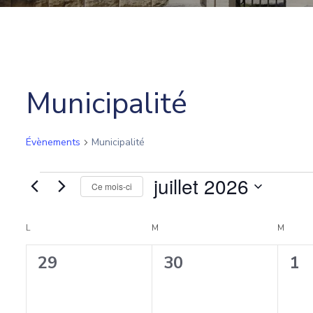
Municipalité
Évènements
Municipalité
Évènements
juillet 2026
Ce mois-ci
Sélectionnez
une
C
L
LUNDI
M
MARDI
M
MERCR
date.
0
0
0
29
30
1
a
évènement,
évènement,
év
l