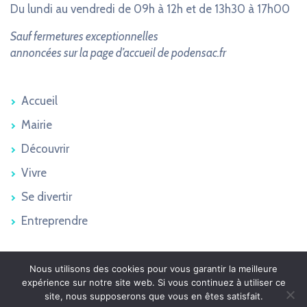
Du lundi au vendredi de 09h à 12h et de 13h30 à 17h00
Sauf fermetures exceptionnelles
annoncées sur la page d’accueil de podensac.fr
Accueil
Mairie
Découvrir
Vivre
Se divertir
Entreprendre
Nous utilisons des cookies pour vous garantir la meilleure
Podensac 2026 © - Tous droits réservés
expérience sur notre site web. Si vous continuez à utiliser ce
Plan du site
site, nous supposerons que vous en êtes satisfait.
Mentions légales