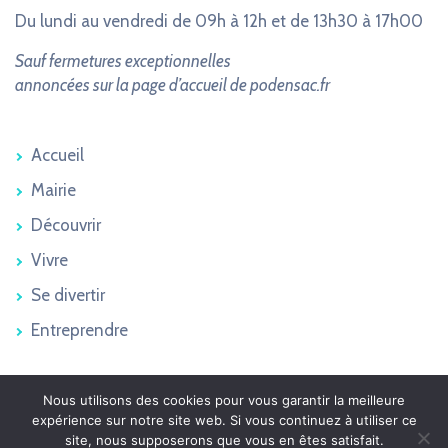
Du lundi au vendredi de 09h à 12h et de 13h30 à 17h00
Sauf fermetures exceptionnelles
annoncées sur la page d’accueil de podensac.fr
Accueil
Mairie
Découvrir
Vivre
Se divertir
Entreprendre
Nous utilisons des cookies pour vous garantir la meilleure
Podensac 2026 © - Tous droits réservés
expérience sur notre site web. Si vous continuez à utiliser ce
Plan du site
site, nous supposerons que vous en êtes satisfait.
Mentions légales