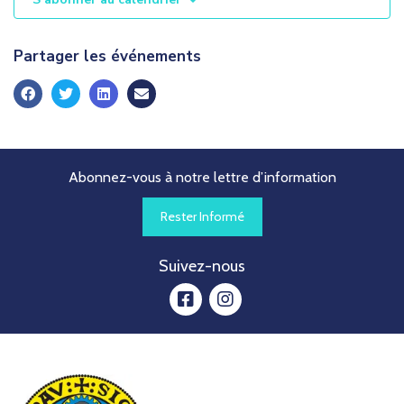
è
n
Partager les événements
e
m
e
n
t
Abonnez-vous à notre lettre d’information
s
Rester Informé
Suivez-nous
facebook
instagram