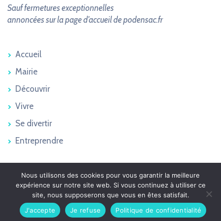
Sauf fermetures exceptionnelles
annoncées sur la page d’accueil de podensac.fr
Accueil
Mairie
Découvrir
Vivre
Se divertir
Entreprendre
Nous utilisons des cookies pour vous garantir la meilleure
Podensac 2026 © - Tous droits réservés
expérience sur notre site web. Si vous continuez à utiliser ce
Plan du site
site, nous supposerons que vous en êtes satisfait.
Mentions légales
Confidentialité
J'accepte
Je refuse
Politique de confidentialité
Site réalisé par
WPCréations